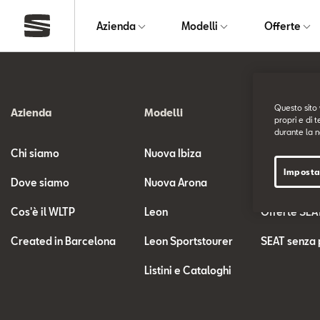
Azienda
Modelli
Offerte
Questo sito 
Azienda
Modelli
Offerte
propri e di t
durante la n
Chi siamo
Nuova Ibiza
Offerte SEA
Imposta
Dove siamo
Nuova Arona
Offerte SEA
Cos'è il WLTP
Leon
Offerte SEA
Created in Barcelona
Leon Sportstourer
SEAT senza 
Listini e Cataloghi