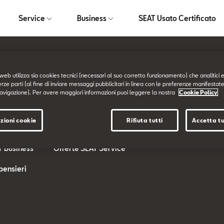
Service
Business
SEAT Usato Certificato
web utilizza sia cookies tecnici (necessari al suo corretto funzionamento) che analitici e
Service
Business
erze parti (al fine di inviare messaggi pubblicitari in linea con le preferenze manifestate
avigazione). Per avere maggiori informazioni puoi leggere la nostra
Cookie Policy
T
SEAT Service
SEAT for BUSINESS
zioni cookie
Rifiuta tutti
Accetta tu
T Service
I nostri Servizi
Offerte SEAT Business
T Business
Offerte SEAT Service
pensieri