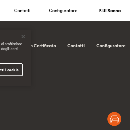
Contatti
Configuratore
F.lli Sanna
 di profilazione
SEAT Usato Certificato
Contatti
Configuratore
 dagli utenti
tti i cookie
Test