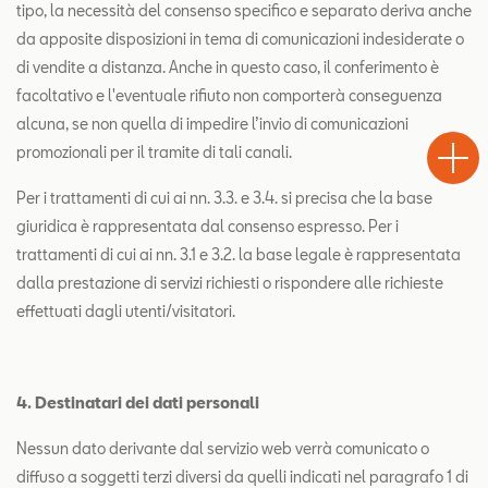
tipo, la necessità del consenso specifico e separato deriva anche
da apposite disposizioni in tema di comunicazioni indesiderate o
di vendite a distanza. Anche in questo caso, il conferimento è
facoltativo e l'eventuale rifiuto non comporterà conseguenza
Test
alcuna, se non quella di impedire l’invio di comunicazioni
Chiama
Informaz
WhatsA
Drive
promozionali per il tramite di tali canali.
Per i trattamenti di cui ai nn. 3.3. e 3.4. si precisa che la base
giuridica è rappresentata dal consenso espresso. Per i
trattamenti di cui ai nn. 3.1 e 3.2. la base legale è rappresentata
dalla prestazione di servizi richiesti o rispondere alle richieste
effettuati dagli utenti/visitatori.
4. Destinatari dei dati personali
Nessun dato derivante dal servizio web verrà comunicato o
diffuso a soggetti terzi diversi da quelli indicati nel paragrafo 1 di