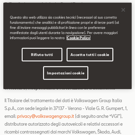
5. Trasferimento dei dati a Paesi Terzi
6. Modalità del trattamento e periodo di conservazione dei
Questo sito web utilizza sia cookies tecnici (necessari al suo corretto
funzionamento) che analitici e di profilazione propri e di terze parti (al
dati
fine di inviare messaggi pubblicitari in linea con le preferenze
manifestate dagli utenti durante la navigazione). Per avere maggiori
7. Diritti dell’Interessato
informazioni puoi leggere la nostra
Cookie Policy
8. Comunicazione e conferimento dei dati
Rifiuta tutti
Accetta tutti i cookie
9. Aggiornamento e modifica della Privacy Policy
Impostazioni cookie
1. Titolare, Responsabili e Autorizzati al trattamento
Il Titolare del trattamento dei dati è Volkswagen Group Italia
S.p.A., con sede legale in 37137 - Verona - Viale G. R. Gumpert, 1,
email:
privacy@volkswagengroup.it
(di seguito anche “VGI”),
distributore autorizzato degli autoveicoli e relativi accessori e
ricambi contrassegnati dai marchi Volkswagen, Škoda, Audi,