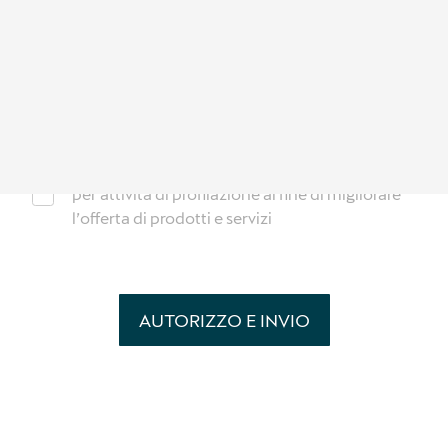
L’interessato, acquisite le informazioni dal Titolare,
autorizza al trattamento dei propri dati personali per
le seguenti finalità:
per accedere al servizio richiesto
*
per attività di marketing diretto e indiretto e
ricerche di mercato
per attività di profilazione al fine di migliorare
l’offerta di prodotti e servizi
AUTORIZZO E INVIO