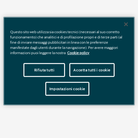
Nominativo sede preferita
*
Questo sito web utilizza sia cookies tecnici (necessari al suo corretto
funzionamento) che analitici e di profilazione propri e di terze parti (al
fine di inviare messaggi pubblicitari in linea con le preferenze
manifestate dagli utenti durante la navigazione). Per avere maggiori
informazioni puoi leggere la nostra
Cookie policy
Nome
*
Rifiuta tutti
Accetta tutti i cookie
Impostazioni cookie
Cognome
*