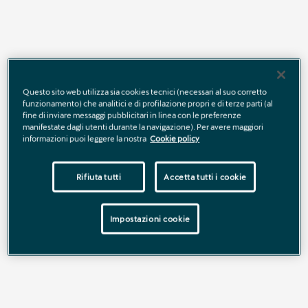
Questo sito web utilizza sia cookies tecnici (necessari al suo corretto
funzionamento) che analitici e di profilazione propri e di terze parti (al
fine di inviare messaggi pubblicitari in linea con le preferenze
manifestate dagli utenti durante la navigazione). Per avere maggiori
informazioni puoi leggere la nostra
Cookie policy
Rifiuta tutti
Accetta tutti i cookie
Prenditi cura delle tue performance.
CUPRA FITNESS PLAN
Impostazioni cookie
Con CUPRA Fitness Plan hai il
30% di sconto sui Ricambi
Originali CUPRA.
Scegli l’originalità e mantieni le tue
performance al massimo.