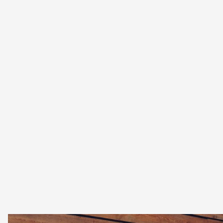
circolazione è reso possibile grazie alle adeguate Azioni di
Richiamo. I proprietari dei veicoli interessati da tali azioni
vengono informati tramite una lettera e invitati a recarsi
presso il Service Partner CUPRA più vicino per effettuare
i controlli e gli interventi necessari.
Puoi verificare la presenza di azioni di richiamo sulla tua
CUPRA o comunicare variazioni di residenza e di
proprietà tramite i due link sottostanti.
Verifica campagne di richiamo
Segnalazioni sulla proprietà