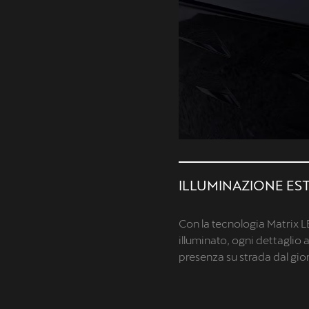
VOLGENTI CUP BUCKET
ILLUMINAZIONE ES
nano design sportivo e
Con la tecnologia Matrix L
n la tecnologia integrata, mentre
illuminato, ogni dettaglio 
 e dettagli in rilievo
presenza su strada dal gior
gli interni un carattere deciso.