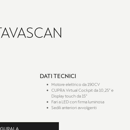
TAVASCAN
DATI TECNICI
Motore elettrico da 190CV
CUPRA Virtual Cockpit da 10,25” e
Display touch da 15”
Fari a LED con firma luminosa
Sedili anteriori avvolgenti
IGURALA