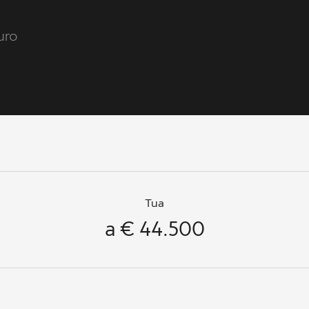
uro
Tua
a € 44.500