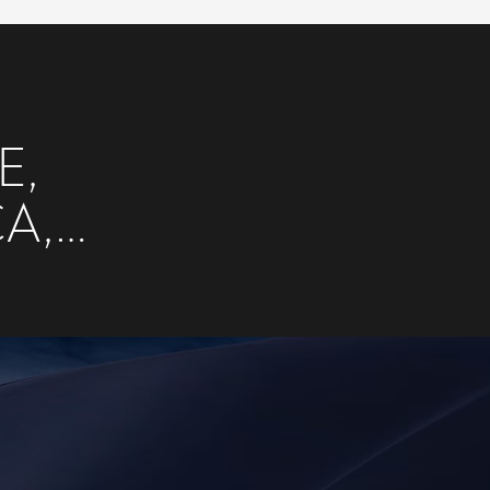
E,
A,
NANTE.