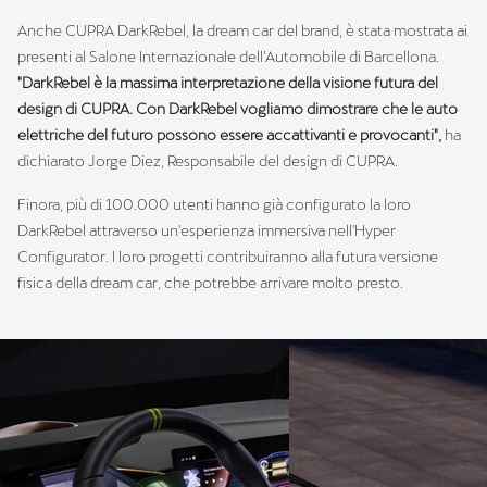
Anche CUPRA DarkRebel, la dream car del brand, è stata mostrata ai
presenti al Salone Internazionale dell’Automobile di Barcellona.
"DarkRebel è la massima interpretazione della visione futura del
design di CUPRA. Con DarkRebel vogliamo dimostrare che le auto
elettriche del futuro possono essere accattivanti e provocanti",
ha
dichiarato Jorge Diez, Responsabile del design di CUPRA.
Finora, più di 100.000 utenti hanno già configurato la loro
DarkRebel attraverso un'esperienza immersiva nell'Hyper
Configurator. I loro progetti contribuiranno alla futura versione
fisica della dream car, che potrebbe arrivare molto presto.