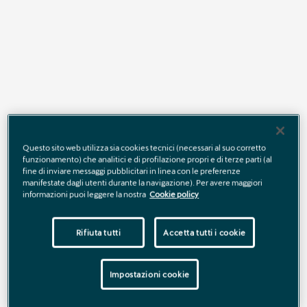
Verona, 15.05.2023
– Durante la prima giornata del Salone
Internazionale dell'Automobile di Barcellona, Wayne Griffiths, CEO
di CUPRA, ha confermato il nome della futura auto elettrica del
brand, CUPRA Raval. Il nome è un omaggio al quartiere Raval, nel
cuore di Barcellona, e già nel video dell’alfabeto di CUPRA x
ROSALÍA erano presenti alcuni indizi.
Questo sito web utilizza sia cookies tecnici (necessari al suo corretto
Guarda il video
funzionamento) che analitici e di profilazione propri e di terze parti (al
fine di inviare messaggi pubblicitari in linea con le preferenze
>
manifestate dagli utenti durante la navigazione). Per avere maggiori
informazioni puoi leggere la nostra
Cookie policy
Rifiuta tutti
Accetta tutti i cookie
Impostazioni cookie