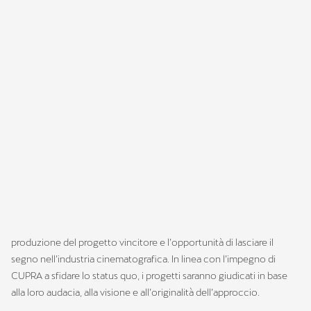
The Dream Makers: concorso di cortometraggi
Il concorso, rivolto a giovani registi di età compresa tra i 22 e i 30
anni, è alla ricerca di sceneggiature di cortometraggi innovative e a
tema aperto. E l’illustre giuria è composta come segue: il
presidente di CUPRA, Wayne Griffiths, il regista candidato all’Oscar
J.A. Bayona, dall’acclamato attore hollywoodiano e candidato
all’Oscar Daniel Brühl, il direttore dell’ESCAC Sergi Casamitjana, il
direttore dello sviluppo dell’ESCAC Aintza Serra ed il direttore del
Festival di Sitges Ángel Sala. Inizialmente la giuria selezionerà dieci
progetti, e successivamente sceglierà un vincitore tra i cinque
finalisti.
I finalisti si contenderanno il grande premio consistente nella
produzione del progetto vincitore e l’opportunità di lasciare il
segno nell’industria cinematografica. In linea con l’impegno di
CUPRA a sfidare lo status quo, i progetti saranno giudicati in base
alla loro audacia, alla visione e all’originalità dell’approccio.