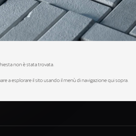
hiesta non è stata trovata.
re a esplorare il sito usando il menù di navigazione qui sopra.