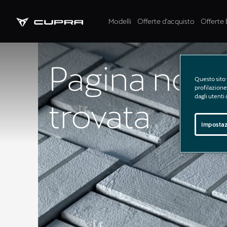
Modelli
Offerte d'acquisto
Offerte 
Pagina non
Questo sito 
profilazione 
dagli utenti
trovata
Impostaz