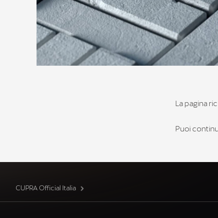
La pagina ric
Puoi continua
CUPRA Official Italia