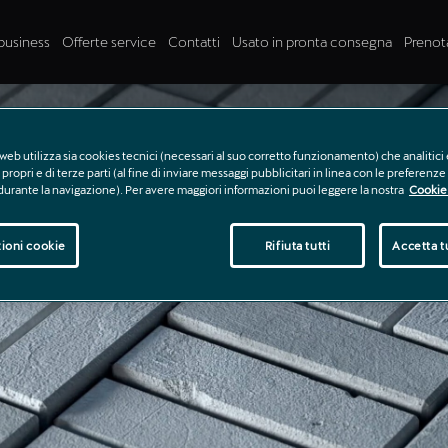
business
Offerte service
Contatti
Usato in pronta consegna
Prenot
web utilizza sia cookies tecnici (necessari al suo corretto funzionamento) che analitici 
propri e di terze parti (al fine di inviare messaggi pubblicitari in linea con le preferenz
 durante la navigazione). Per avere maggiori informazioni puoi leggere la nostra
Cookie 
ioni cookie
Rifiuta tutti
Accetta tu