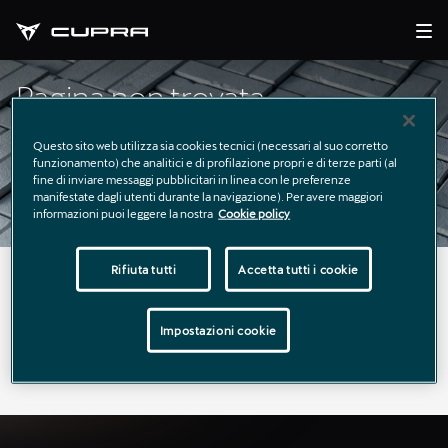
Pagina non trovata
Questo sito web utilizza sia cookies tecnici (necessari al suo corretto
funzionamento) che analitici e di profilazione propri e di terze parti (al
fine di inviare messaggi pubblicitari in linea con le preferenze
manifestate dagli utenti durante la navigazione). Per avere maggiori
informazioni puoi leggere la nostra
Cookie policy
Rifiuta tutti
Accetta tutti i cookie
La pagina richiesta non è stata trovata.
Puoi continuare a esplorare il sito usando il menù di
Impostazioni cookie
navigazione qui sopra.