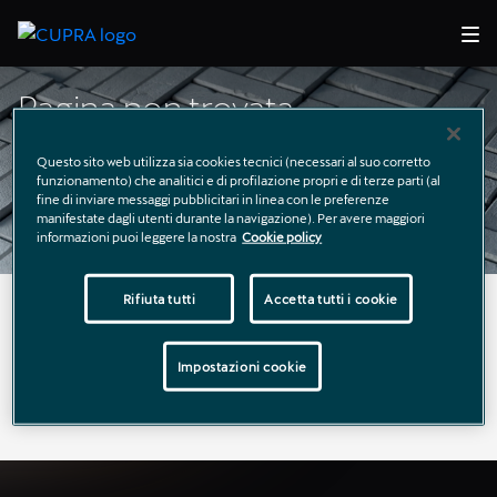
Pagina non trovata
Questo sito web utilizza sia cookies tecnici (necessari al suo corretto
funzionamento) che analitici e di profilazione propri e di terze parti (al
fine di inviare messaggi pubblicitari in linea con le preferenze
manifestate dagli utenti durante la navigazione). Per avere maggiori
informazioni puoi leggere la nostra
Cookie policy
Rifiuta tutti
Accetta tutti i cookie
La pagina richiesta non è stata trovata.
Puoi continuare a esplorare il sito usando il menù di
Impostazioni cookie
navigazione qui sopra.